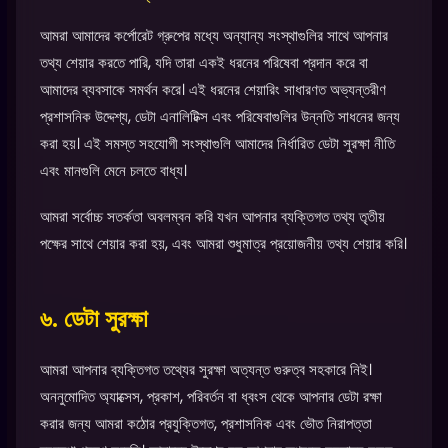
আমরা আমাদের কর্পোরেট গ্রুপের মধ্যে অন্যান্য সংস্থাগুলির সাথে আপনার
তথ্য শেয়ার করতে পারি, যদি তারা একই ধরনের পরিষেবা প্রদান করে বা
আমাদের ব্যবসাকে সমর্থন করে। এই ধরনের শেয়ারিং সাধারণত অভ্যন্তরীণ
প্রশাসনিক উদ্দেশ্য, ডেটা এনালিটিক্স এবং পরিষেবাগুলির উন্নতি সাধনের জন্য
করা হয়। এই সমস্ত সহযোগী সংস্থাগুলি আমাদের নির্ধারিত ডেটা সুরক্ষা নীতি
এবং মানগুলি মেনে চলতে বাধ্য।
আমরা সর্বোচ্চ সতর্কতা অবলম্বন করি যখন আপনার ব্যক্তিগত তথ্য তৃতীয়
পক্ষের সাথে শেয়ার করা হয়, এবং আমরা শুধুমাত্র প্রয়োজনীয় তথ্য শেয়ার করি।
৬. ডেটা সুরক্ষা
আমরা আপনার ব্যক্তিগত তথ্যের সুরক্ষা অত্যন্ত গুরুত্ব সহকারে নিই।
অননুমোদিত অ্যাক্সেস, প্রকাশ, পরিবর্তন বা ধ্বংস থেকে আপনার ডেটা রক্ষা
করার জন্য আমরা কঠোর প্রযুক্তিগত, প্রশাসনিক এবং ভৌত নিরাপত্তা