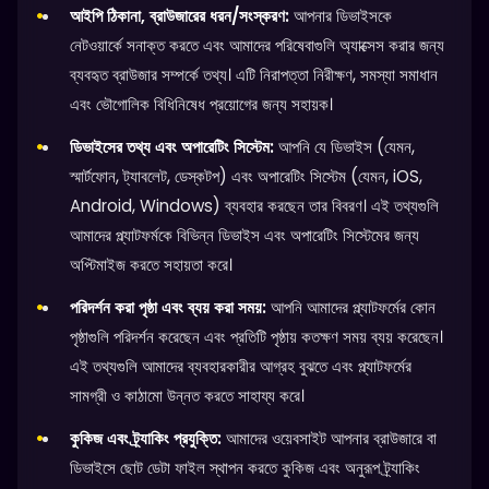
আইপি ঠিকানা, ব্রাউজারের ধরন/সংস্করণ:
আপনার ডিভাইসকে
নেটওয়ার্কে সনাক্ত করতে এবং আমাদের পরিষেবাগুলি অ্যাক্সেস করার জন্য
ব্যবহৃত ব্রাউজার সম্পর্কে তথ্য। এটি নিরাপত্তা নিরীক্ষণ, সমস্যা সমাধান
এবং ভৌগোলিক বিধিনিষেধ প্রয়োগের জন্য সহায়ক।
ডিভাইসের তথ্য এবং অপারেটিং সিস্টেম:
আপনি যে ডিভাইস (যেমন,
স্মার্টফোন, ট্যাবলেট, ডেস্কটপ) এবং অপারেটিং সিস্টেম (যেমন, iOS,
Android, Windows) ব্যবহার করছেন তার বিবরণ। এই তথ্যগুলি
আমাদের প্ল্যাটফর্মকে বিভিন্ন ডিভাইস এবং অপারেটিং সিস্টেমের জন্য
অপ্টিমাইজ করতে সহায়তা করে।
পরিদর্শন করা পৃষ্ঠা এবং ব্যয় করা সময়:
আপনি আমাদের প্ল্যাটফর্মের কোন
পৃষ্ঠাগুলি পরিদর্শন করেছেন এবং প্রতিটি পৃষ্ঠায় কতক্ষণ সময় ব্যয় করেছেন।
এই তথ্যগুলি আমাদের ব্যবহারকারীর আগ্রহ বুঝতে এবং প্ল্যাটফর্মের
সামগ্রী ও কাঠামো উন্নত করতে সাহায্য করে।
কুকিজ এবং ট্র্যাকিং প্রযুক্তি:
আমাদের ওয়েবসাইট আপনার ব্রাউজারে বা
ডিভাইসে ছোট ডেটা ফাইল স্থাপন করতে কুকিজ এবং অনুরূপ ট্র্যাকিং