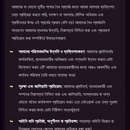
আমাদের বা কোনো তৃতীয় পক্ষের বৈধ স্বার্থের জন্য আমরা আপনার ব্যক্তিগত
তথ্য প্রক্রিয়া করতে পারি, যতক্ষণ না আপনার মৌলিক অধিকার এবং
স্বাধীনতার উপর এই স্বার্থের প্রভাব বেশি হয়। আমাদের বৈধ স্বার্থগুলি
সাধারণত আমাদের ব্যবসার উন্নতি, নিরাপত্তা নিশ্চিত করা এবং প্রতারণা
প্রতিরোধ করা সম্পর্কিত। উদাহরণস্বরূপ:
আমাদের পরিষেবাগুলির উন্নতি ও ব্যক্তিগতকরণ:
আমাদের প্ল্যাটফর্মের
কার্যকারিতা, ব্যবহারকারীর অভিজ্ঞতা এবং পণ্যগুলি উন্নত করতে ডেটা
বিশ্লেষণ করা। এটি আমাদের ব্যবহারকারীদের জন্য আরও আকর্ষণীয় এবং
কার্যকর পরিষেবা তৈরি করতে সাহায্য করে।
সুরক্ষা এবং জালিয়াতি প্রতিরোধ:
আমাদের প্ল্যাটফর্ম, ব্যবহারকারী এবং
সম্পদের নিরাপত্তা নিশ্চিত করা এবং জালিয়াতি, অপব্যবহার বা অন্য
কোনো অবৈধ কার্যকলাপ প্রতিরোধ করা। এতে নেটওয়ার্ক এবং তথ্য সুরক্ষা
নিশ্চিত করার জন্য ডেটা নিরীক্ষণ অন্তর্ভুক্ত।
আইনি দাবি প্রতিষ্ঠা, অনুশীলন বা প্রতিরক্ষা:
সম্ভাব্য আইনি বিরোধ বা
নিয়ন্ত্রক তদন্তের ক্ষেত্রে আমাদের অধিকার রক্ষা করা।