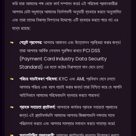
করি যারা আমাদের পক্ষ থেকে কার্য সম্পাদন করে। এই পরিষেবা প্রদানকারীরা
আপনার ডেটা শুধুমাত্র আমাদের নির্দেশাবলী অনুযায়ী ব্যবহার করতে অনুমোদিত
এবং তারা তাদের নিজস্ব বিপণনের উদ্দেশ্যে এটি ব্যবহার করতে পারে না। এর
মধ্যে রয়েছে:
পেমেন্ট প্রসেসর:
আপনার আমানত এবং উত্তোলন প্রক্রিয়া করার জন্য।
তারা আপনার আর্থিক লেনদেন সুরক্ষিত রাখতে PCI DSS
(Payment Card Industry Data Security
Standard) এর মতো কঠোর নিরাপত্তা মান মেনে চলে।
পরিচয় যাচাইকরণ পরিষেবা:
KYC এবং AML প্রবিধান মেনে চলতে
আপনার পরিচয় এবং বয়স যাচাই করার জন্য। তারা নিশ্চিত করে যে আপনি
আইনিভাবে আমাদের পরিষেবাগুলি ব্যবহার করতে পারবেন।
গ্রাহক সহায়তা প্ল্যাটফর্ম:
আপনাকে কার্যকর গ্রাহক সহায়তা প্রদানের
জন্য। এই প্ল্যাটফর্মগুলি আমাদের আপনার জিজ্ঞাসাগুলি দক্ষতার সাথে
পরিচালনা করতে এবং আপনার সমস্যার সমাধান করতে সাহায্য করে।
অ্যানালিটিক্স প্রদানকারী:
আমাদের প্ল্যাটফর্মের ব্যবহার বিশ্লেষণ করতে