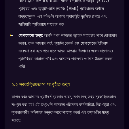
বিলের স্ক্যান কপি বা ছবি। এটি "আপনার গ্রাহককে জানুন" (KYC)
প্রক্রিয়া এবং অ্যান্টি-মানি লন্ডারিং (AML) প্রবিধানের অধীনে
বাধ্যতামূলক। এই নথিগুলি আপনার অ্যাকাউন্ট সুরক্ষিত রাখতে এবং
জালিয়াতি প্রতিরোধে সহায়তা করে।
যোগাযোগের তথ্য:
আপনি যখন আমাদের গ্রাহক সহায়তার সাথে যোগাযোগ
করেন, তখন আপনার বার্তা, চ্যাটের রেকর্ড এবং যোগাযোগের ইতিহাস
সংরক্ষণ করা হতে পারে যাতে আমরা আপনার জিজ্ঞাসার আরও ভালোভাবে
প্রতিক্রিয়া জানাতে পারি এবং আমাদের পরিষেবার গুণমান উন্নত করতে
পারি।
২.২ স্বয়ংক্রিয়ভাবে সংগৃহীত তথ্য
আপনি যখন আমাদের প্ল্যাটফর্ম ব্যবহার করেন, তখন কিছু তথ্য স্বয়ংক্রিয়ভাবে
সংগ্রহ করা হয়। এই তথ্যগুলি আমাদের পরিষেবার কার্যকারিতা, নিরাপত্তা এবং
ব্যবহারকারীর অভিজ্ঞতা উন্নত করতে সাহায্য করে। এই তথ্যগুলির মধ্যে
রয়েছে: