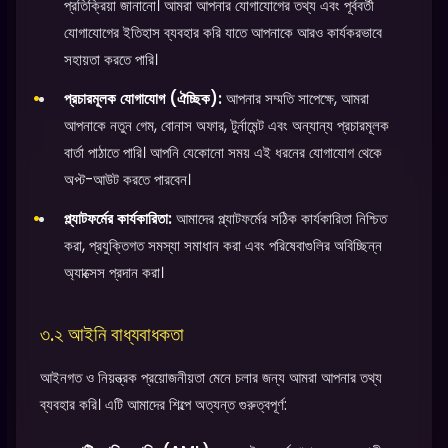
প্রতিক্রিয়া জানানো। আমরা আপনার যোগাযোগের তথ্য এবং পূর্ববর্তী
যোগাযোগের ইতিহাস ব্যবহার করি যাতে আপনাকে আরও কার্যকরভাবে
সহায়তা করতে পারি।
প্রচারমূলক যোগাযোগ (ঐচ্ছিক):
আপনার সম্মতি সাপেক্ষে, আমরা
আপনাকে নতুন গেম, বোনাস অফার, টুর্নামেন্ট এবং অন্যান্য প্রচারমূলক
বার্তা পাঠাতে পারি। আপনি যেকোনো সময় এই ধরনের যোগাযোগ থেকে
অপ্ট-আউট করতে পারবেন।
প্ল্যাটফর্মের কার্যকারিতা:
আমাদের প্ল্যাটফর্মের সঠিক কার্যকারিতা নিশ্চিত
করা, প্রযুক্তিগত সমস্যা সমাধান করা এবং পরিষেবাগুলির অবিচ্ছিন্ন
অ্যাক্সেস প্রদান করা।
৩.২ আইনি বাধ্যবাধকতা
আইনগত ও নিয়ন্ত্রক প্রয়োজনীয়তা মেনে চলার জন্য আমরা আপনার তথ্য
ব্যবহার করি। এটি আমাদের শিল্পে অত্যন্ত গুরুত্বপূর্ণ: