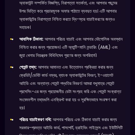
অ্যাকাউন্ট সম্পর্কিত বিজ্ঞপ্তি, নিরাপত্তা সতর্কতা, এবং আপনার পছন্দের
উপর ভিত্তি করে প্রচারমূলক অফার পাঠাতে ব্যবহৃত হয়। এটি আপনার
অ্যাকাউন্টের নিরাপত্তা নিশ্চিত করতে দ্বি-স্তর যাচাইকরণের জন্যও
সহায়ক।
আবাসিক ঠিকানা:
আপনার পরিচয় যাচাই এবং আপনার ভৌগোলিক অবস্থান
নিশ্চিত করার জন্য প্রয়োজন। এটি অ্যান্টি-মানি লন্ডারিং (AML) এবং
জুয়া খেলার নিয়ন্ত্রক বিধিনিষেধ পূরণের জন্য অপরিহার্য।
পেমেন্ট তথ্য:
আপনার আমানত এবং উত্তোলন প্রক্রিয়া করার জন্য
ক্রেডিট/ডেবিট কার্ড নম্বর, ব্যাংক অ্যাকাউন্টের বিবরণ, ই-ওয়ালেট
আইডি এবং অন্যান্য পেমেন্ট পদ্ধতির বিবরণ। আমরা শুধুমাত্র পেমেন্ট
প্রসেসিং-এর জন্য প্রয়োজনীয় ডেটা সংগ্রহ করি এবং পেমেন্ট সংক্রান্ত
সংবেদনশীল তথ্যগুলি এনক্রিপ্ট করা হয় ও সুরক্ষিতভাবে সংরক্ষণ করা
হয়।
পরিচয় যাচাইকরণ নথি:
আপনার পরিচয় এবং ঠিকানা যাচাই করার জন্য
সরকার-প্রদত্ত আইডি কার্ড, পাসপোর্ট, ড্রাইভিং লাইসেন্স এবং ইউটিলিটি