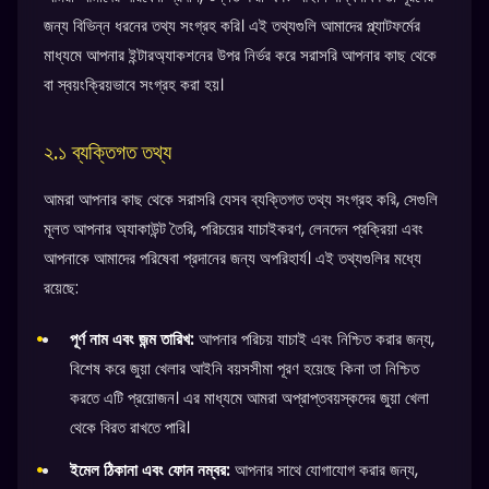
জন্য বিভিন্ন ধরনের তথ্য সংগ্রহ করি। এই তথ্যগুলি আমাদের প্ল্যাটফর্মের
মাধ্যমে আপনার ইন্টারঅ্যাকশনের উপর নির্ভর করে সরাসরি আপনার কাছ থেকে
বা স্বয়ংক্রিয়ভাবে সংগ্রহ করা হয়।
২.১ ব্যক্তিগত তথ্য
আমরা আপনার কাছ থেকে সরাসরি যেসব ব্যক্তিগত তথ্য সংগ্রহ করি, সেগুলি
মূলত আপনার অ্যাকাউন্ট তৈরি, পরিচয়ের যাচাইকরণ, লেনদেন প্রক্রিয়া এবং
আপনাকে আমাদের পরিষেবা প্রদানের জন্য অপরিহার্য। এই তথ্যগুলির মধ্যে
রয়েছে:
পূর্ণ নাম এবং জন্ম তারিখ:
আপনার পরিচয় যাচাই এবং নিশ্চিত করার জন্য,
বিশেষ করে জুয়া খেলার আইনি বয়সসীমা পূরণ হয়েছে কিনা তা নিশ্চিত
করতে এটি প্রয়োজন। এর মাধ্যমে আমরা অপ্রাপ্তবয়স্কদের জুয়া খেলা
থেকে বিরত রাখতে পারি।
ইমেল ঠিকানা এবং ফোন নম্বর:
আপনার সাথে যোগাযোগ করার জন্য,