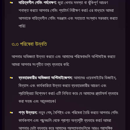
দায়িত্বশীল গেমিং পর্যবেক্ষণ:
জুয়া খেলার সমস্যা বা ঝুঁকিপূর্ণ আচরণ
শনাক্ত করতে আপনার গেমিং প্যাটার্ন নিরীক্ষণ করা। এর মাধ্যমে আমরা
আপনাকে দায়িত্বশীল গেমিং সরঞ্জাম এবং সহায়তা সংস্থান সরবরাহ করতে
পারি।
৩.৩ পরিষেবা উন্নতি
আপনার অভিজ্ঞতা উন্নত করতে এবং আমাদের পরিষেবাগুলি অপ্টিমাইজ করতে
আমরা আপনার সংগৃহীত তথ্য ব্যবহার করি:
ব্যবহারকারীর অভিজ্ঞতা অপ্টিমাইজেশন:
আমাদের ওয়েবসাইটের ডিজাইন,
বিন্যাস এবং কার্যকারিতা উন্নত করতে ব্যবহারকারীর আচরণ এবং
প্রতিক্রিয়া বিশ্লেষণ করা। এটি নিশ্চিত করে যে আমাদের প্ল্যাটফর্ম ব্যবহার
করা সহজ এবং আনন্দদায়ক।
পণ্য উন্নয়ন:
নতুন গেম, বৈশিষ্ট্য এবং পরিষেবা তৈরি করতে আপনার গেমিং
কার্যকলাপ এবং পছন্দগুলি থেকে প্রাপ্ত অন্তর্দৃষ্টি ব্যবহার করা। আমরা
আপনার ডেটা ব্যবহার করে আমাদের প্রস্তাবনাগুলিকে আরও প্রাসঙ্গিক