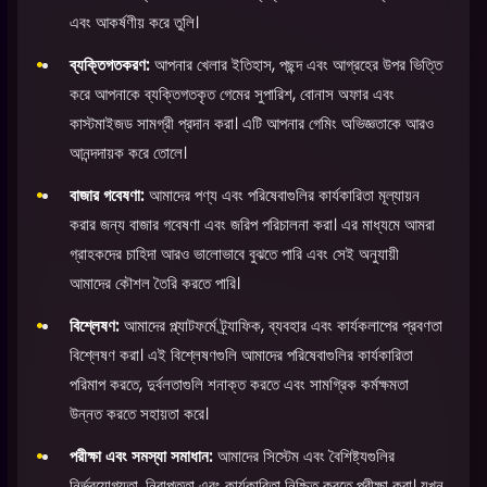
এবং আকর্ষণীয় করে তুলি।
ব্যক্তিগতকরণ:
আপনার খেলার ইতিহাস, পছন্দ এবং আগ্রহের উপর ভিত্তি
করে আপনাকে ব্যক্তিগতকৃত গেমের সুপারিশ, বোনাস অফার এবং
কাস্টমাইজড সামগ্রী প্রদান করা। এটি আপনার গেমিং অভিজ্ঞতাকে আরও
আনন্দদায়ক করে তোলে।
বাজার গবেষণা:
আমাদের পণ্য এবং পরিষেবাগুলির কার্যকারিতা মূল্যায়ন
করার জন্য বাজার গবেষণা এবং জরিপ পরিচালনা করা। এর মাধ্যমে আমরা
গ্রাহকদের চাহিদা আরও ভালোভাবে বুঝতে পারি এবং সেই অনুযায়ী
আমাদের কৌশল তৈরি করতে পারি।
বিশ্লেষণ:
আমাদের প্ল্যাটফর্মে ট্র্যাফিক, ব্যবহার এবং কার্যকলাপের প্রবণতা
বিশ্লেষণ করা। এই বিশ্লেষণগুলি আমাদের পরিষেবাগুলির কার্যকারিতা
পরিমাপ করতে, দুর্বলতাগুলি শনাক্ত করতে এবং সামগ্রিক কর্মক্ষমতা
উন্নত করতে সহায়তা করে।
পরীক্ষা এবং সমস্যা সমাধান:
আমাদের সিস্টেম এবং বৈশিষ্ট্যগুলির
নির্ভরযোগ্যতা, নিরাপত্তা এবং কার্যকারিতা নিশ্চিত করতে পরীক্ষা করা। যখন