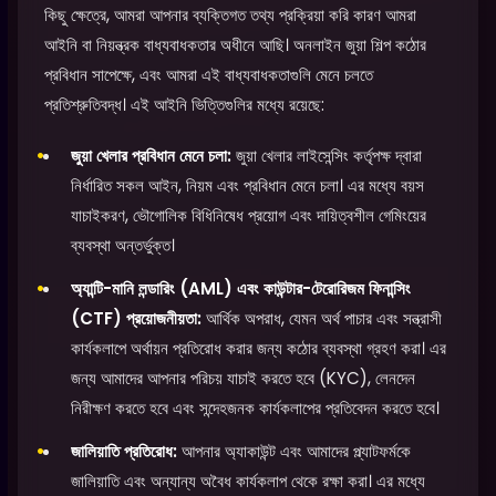
কিছু ক্ষেত্রে, আমরা আপনার ব্যক্তিগত তথ্য প্রক্রিয়া করি কারণ আমরা
আইনি বা নিয়ন্ত্রক বাধ্যবাধকতার অধীনে আছি। অনলাইন জুয়া শিল্প কঠোর
প্রবিধান সাপেক্ষে, এবং আমরা এই বাধ্যবাধকতাগুলি মেনে চলতে
প্রতিশ্রুতিবদ্ধ। এই আইনি ভিত্তিগুলির মধ্যে রয়েছে:
জুয়া খেলার প্রবিধান মেনে চলা:
জুয়া খেলার লাইসেন্সিং কর্তৃপক্ষ দ্বারা
নির্ধারিত সকল আইন, নিয়ম এবং প্রবিধান মেনে চলা। এর মধ্যে বয়স
যাচাইকরণ, ভৌগোলিক বিধিনিষেধ প্রয়োগ এবং দায়িত্বশীল গেমিংয়ের
ব্যবস্থা অন্তর্ভুক্ত।
অ্যান্টি-মানি লন্ডারিং (AML) এবং কাউন্টার-টেরোরিজম ফিনান্সিং
(CTF) প্রয়োজনীয়তা:
আর্থিক অপরাধ, যেমন অর্থ পাচার এবং সন্ত্রাসী
কার্যকলাপে অর্থায়ন প্রতিরোধ করার জন্য কঠোর ব্যবস্থা গ্রহণ করা। এর
জন্য আমাদের আপনার পরিচয় যাচাই করতে হবে (KYC), লেনদেন
নিরীক্ষণ করতে হবে এবং সন্দেহজনক কার্যকলাপের প্রতিবেদন করতে হবে।
জালিয়াতি প্রতিরোধ:
আপনার অ্যাকাউন্ট এবং আমাদের প্ল্যাটফর্মকে
জালিয়াতি এবং অন্যান্য অবৈধ কার্যকলাপ থেকে রক্ষা করা। এর মধ্যে