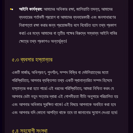
আইনি কার্যক্রম:
আমাদের অধিকার রক্ষা, জালিয়াতি তদন্ত, আমাদের
ব্যবহারের শর্তাবলী প্রয়োগ বা আমাদের ব্যবহারকারী এবং জনসাধারণের
নিরাপত্তা রক্ষা করার জন্য প্রয়োজনীয় বলে বিবেচিত হলে তথ্য প্রকাশ
করা। এর মধ্যে আমাদের বা তৃতীয় পক্ষের বিরুদ্ধে সম্ভাব্য আইনি দাবির
ক্ষেত্রে তথ্য প্রকাশও অন্তর্ভুক্ত।
৫.৩ ব্যবসার হস্তান্তর
একটি মার্জার, অধিগ্রহণ, পুনর্গঠন, সম্পদ বিক্রি বা দেউলিয়াত্বের মতো
পরিস্থিতিতে, আপনার ব্যক্তিগত তথ্য একটি স্থানান্তরিত সম্পদ হিসেবে
হস্তান্তর করা হতে পারে। এই ধরনের পরিস্থিতিতে, আমরা নিশ্চিত করব যে
আপনার ডেটা নতুন সত্তার দ্বারা এই গোপনীয়তা নীতি অনুসারে পরিচালিত হয়
এবং আপনার অধিকার সুরক্ষিত থাকে। এই বিষয়ে আপনাকে অবহিত করা হবে
এবং আপনার যদি কোনো আপত্তি থাকে তবে তা জানানোর সুযোগ দেওয়া হবে।
৫.৪ সহযোগী সংস্থা