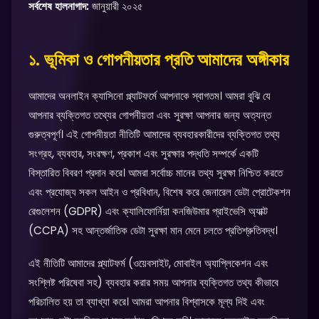
সর্বশেষ হালনাগাদ:
জানুয়ারী ২০২৫
১. ভূমিকা ও গোপনীয়তার প্রতি আমাদের অঙ্গীকার
আমাদের অনলাইন ক্যাসিনো প্ল্যাটফর্মে আপনাকে স্বাগতম। আমরা বুঝি যে
আপনার ব্যক্তিগত তথ্যের গোপনীয়তা এবং সুরক্ষা আপনার জন্য অত্যন্ত
গুরুত্বপূর্ণ। এই গোপনীয়তা নীতিটি আমাদের ব্যবহারকারীদের ব্যক্তিগত তথ্য
সংগ্রহ, ব্যবহার, সংরক্ষণ, প্রকাশ এবং সুরক্ষার পদ্ধতি সম্পর্কে একটি
বিস্তারিত বিবরণ প্রদান করে। আমরা সর্বোচ্চ মানের তথ্য সুরক্ষা নিশ্চিত করতে
এবং প্রযোজ্য সকল আইন ও প্রবিধান, বিশেষ করে জেনারেল ডেটা প্রোটেকশন
রেগুলেশন (GDPR) এবং ক্যালিফোর্নিয়া কনজিউমার প্রাইভেসি অ্যাক্ট
(CCPA) সহ আন্তর্জাতিক ডেটা সুরক্ষা মান মেনে চলতে প্রতিশ্রুতিবদ্ধ।
এই নীতিটি আমাদের প্ল্যাটফর্ম (ওয়েবসাইট, মোবাইল অ্যাপ্লিকেশন এবং
সংশ্লিষ্ট পরিষেবা সহ) ব্যবহার করার সময় আপনার ব্যক্তিগত তথ্য কীভাবে
পরিচালিত হয় তা ব্যাখ্যা করে। আমরা আপনার বিশ্বাসকে মূল্য দিই এবং